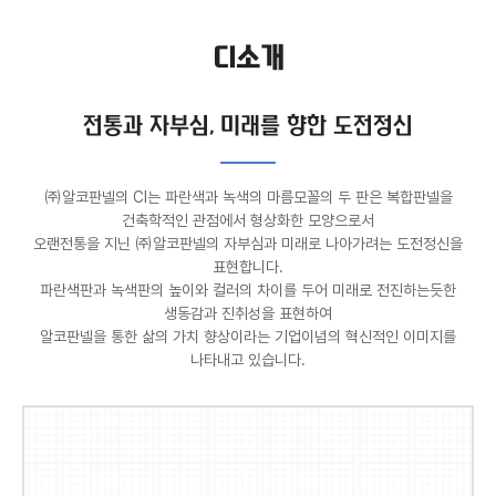
연혁
CI소개
재무정보
전통과 자부심, 미래를 향한 도전정신
CI소개
㈜알코판넬의 CI는 파란색과 녹색의 마름모꼴의 두 판은 복합판넬을
사업장현황
건축학적인 관점에서 형상화한 모양으로서
오랜전통을 지닌 ㈜알코판넬의 자부심과 미래로 나아가려는 도전정신을
설비현황
표현합니다.
파란색판과 녹색판의 높이와 컬러의 차이를 두어 미래로 전진하는듯한
생동감과 진취성을 표현하여
주요 협력사
알코판넬을 통한 삶의 가치 향상이라는 기업이념의 혁신적인 이미지를
나타내고 있습니다.