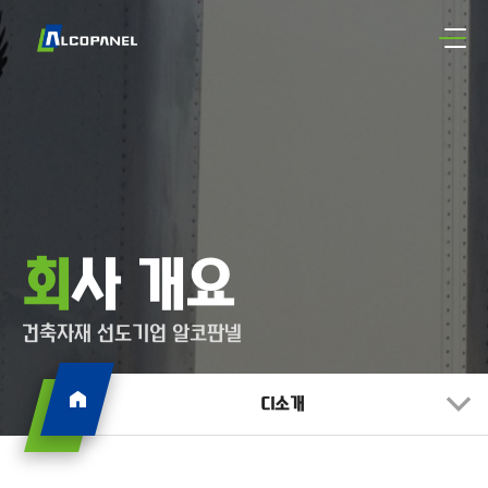
회사 개요
건축자재 선도기업 알코판넬
CI소개
인사말