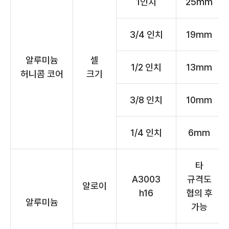
1인치
25mm
3/4 인치
19mm
알루미늄
셀
1/2 인치
13mm
허니콤 코어
크기
3/8 인치
10mm
1/4 인치
6mm
타
A3003
규격도
알로이
h16
협의 후
알루미늄
가능