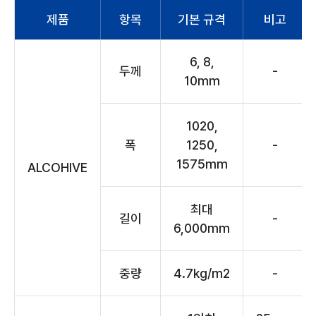
제품
항목
기본 규격
비고
6, 8,
두께
-
10mm
1020,
폭
1250,
-
1575mm
ALCOHIVE
최대
길이
-
6,000mm
중량
4.7kg/m2
-